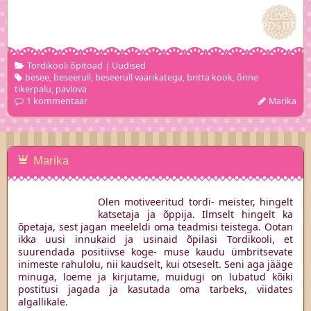
LOE
LOE
POSTITUS
POSTITUS
Tordikooli õpitoad
|
Uudised
besee
,
beseerull
,
beseerull vaarikatega
,
britta kook
,
õnne
tikerpalu
,
pavlova
1 kommentaar
Marika
Marika
Olen motiveeritud tordi- meister, hingelt
katsetaja ja õppija. Ilmselt hingelt ka
õpetaja, sest jagan meeleldi oma teadmisi teistega. Ootan
ikka uusi innukaid ja usinaid õpilasi Tordikooli, et
suurendada positiivse koge- muse kaudu ümbritsevate
inimeste rahulolu, nii kaudselt, kui otseselt. Seni aga jääge
minuga, loeme ja kirjutame, muidugi on lubatud kõiki
postitusi jagada ja kasutada oma tarbeks, viidates
algallikale.