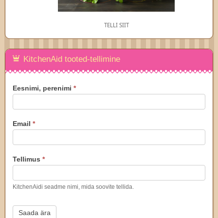
TELLI SIIT
KitchenAid tooted-tellimine
KitchenAid
Eesnimi, perenimi
*
tellimus
Email
*
Tellimus
*
KitchenAidi seadme nimi, mida soovite tellida.
Saada ära