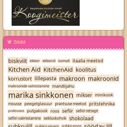
Sildid
biskviit
itaalia meetod
ekleer
ekleerid
isomalt
Kitchen Aid
KitchenAid
koolitus
makroon
makroonid
lillepasta
korrustort
mandlijahu
makroonide valmistamine
marika sinkkonen
mikser
minikook
pritstehnika
peegelglasuur
mousse
prantsuse meetod
sefiir
roos
pulgakook
sefiiri retsept
profitroolid
shokolaad
sefiiri valmistamine
seikluskohvik
söödav lill
suhkrulill
suhkrumass
suhkruroos