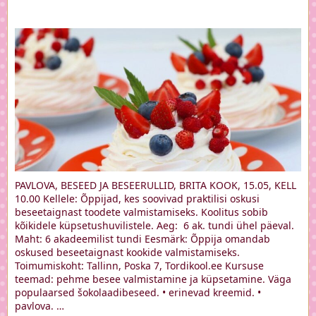
PAVLOVA, BESEED JA BESEERULLID, BRITA KOOK, 15.05, KELL
10.00 Kellele: Õppijad, kes soovivad praktilisi oskusi
beseetaignast toodete valmistamiseks. Koolitus sobib
kõikidele küpsetushuvilistele. Aeg: 6 ak. tundi ühel päeval.
Maht: 6 akadeemilist tundi Eesmärk: Õppija omandab
oskused beseetaignast kookide valmistamiseks.
Toimumiskoht: Tallinn, Poska 7, Tordikool.ee Kursuse
teemad: pehme besee valmistamine ja küpsetamine. Väga
populaarsed šokolaadibeseed. • erinevad kreemid. •
pavlova. …