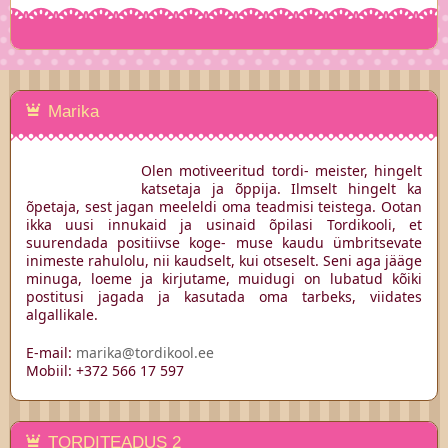
Marika
Olen motiveeritud tordi- meister, hingelt
katsetaja ja õppija. Ilmselt hingelt ka
õpetaja, sest jagan meeleldi oma teadmisi teistega. Ootan
ikka uusi innukaid ja usinaid õpilasi Tordikooli, et
suurendada positiivse koge- muse kaudu ümbritsevate
inimeste rahulolu, nii kaudselt, kui otseselt. Seni aga jääge
minuga, loeme ja kirjutame, muidugi on lubatud kõiki
postitusi jagada ja kasutada oma tarbeks, viidates
algallikale.
E-mail:
marika@tordikool.ee
Mobiil: +372 566 17 597
TORDITEADUS 2