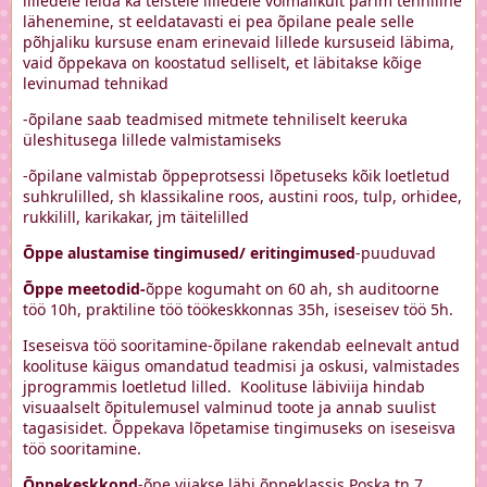
lilledele leida ka teistele lilledele võimalikult parim tehniline
lähenemine, st eeldatavasti ei pea õpilane peale selle
põhjaliku kursuse enam erinevaid lillede kursuseid läbima,
vaid õppekava on koostatud selliselt, et läbitakse kõige
levinumad tehnikad
-õpilane saab teadmised mitmete tehniliselt keeruka
üleshitusega lillede valmistamiseks
-õpilane valmistab õppeprotsessi lõpetuseks kõik loetletud
suhkrulilled, sh klassikaline roos, austini roos, tulp, orhidee,
rukkilill, karikakar, jm täitelilled
Õppe alustamise tingimused/ eritingimused
-puuduvad
Õppe meetodid-
õppe kogumaht on 60 ah, sh auditoorne
töö 10h, praktiline töö töökeskkonnas 35h, iseseisev töö 5h.
Iseseisva töö sooritamine-õpilane rakendab eelnevalt antud
koolituse käigus omandatud teadmisi ja oskusi, valmistades
jprogrammis loetletud lilled. Koolituse läbiviija hindab
visuaalselt õpitulemusel valminud toote ja annab suulist
tagasisidet. Õppekava lõpetamise tingimuseks on iseseisva
töö sooritamine.
Õppekeskkond
-õpe viiakse läbi õppeklassis Poska tn 7,