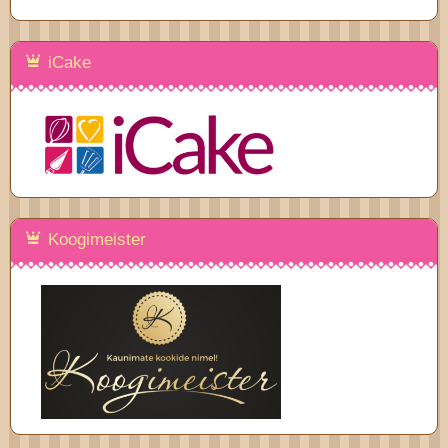
iCake
Koogimeister