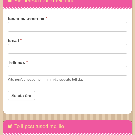
KitchenAid tooted-tellimine
KitchenAid
Eesnimi, perenimi
*
tellimus
Email
*
Tellimus
*
KitchenAidi seadme nimi, mida soovite tellida.
Saada ära
Telli postitused meilile