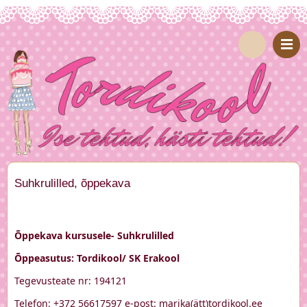
Suhkrulilled, õppekava
Õppekava kursusele-
Suhkrulilled
Õppeasutus: Tordikool/ SK Erakool
Tegevusteate nr: 194121
Telefon: +372 56617597 e-post: marika(ätt)tordikool.ee