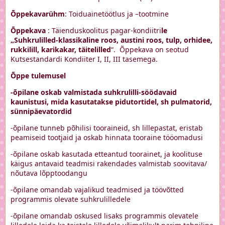
Õppekavarühm
: Toiduainetöötlus ja –tootmine
Õppekava
: Täienduskoolitus pagar-kondiitri
le
„
Suhkrulilled-klassikaline roos, austini roos, tulp, orhidee,
rukkilill, karikakar, t
ä
itelilled
“. Õppekava on seotud
Kutsestandardi Kondiiter I, II, III tasemega.
Õppe tulemusel
-õpilane oskab valmistada suhkrulilli-söödavaid
kaunistusi, mida kasutatakse pidutortidel, sh pulmatorid,
sünnipäevatordid
-õpilane tunneb põhilisi tooraineid, sh lillepastat, eristab
peamiseid tootjaid ja oskab hinnata tooraine tööomadusi
-õpilane oskab kasutada etteantud toorainet, ja koolituse
käigus antavaid teadmisi rakendades valmistab soovitava/
nõutava lõpptoodangu
-õpilane omandab vajalikud teadmised ja töövõtted
programmis olevate suhkrulilledele
-õpilane omandab oskused lisaks programmis olevatele