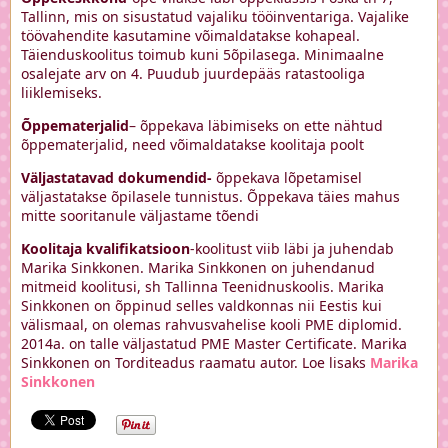
Tallinn, mis on sisustatud vajaliku tööinventariga. Vajalike
töövahendite kasutamine võimaldatakse kohapeal.
Täienduskoolitus toimub kuni 5õpilasega. Minimaalne
osalejate arv on 4. Puudub juurdepääs ratastooliga
liiklemiseks.
Õppematerjalid
– õppekava läbimiseks on ette nähtud
õppematerjalid, need võimaldatakse koolitaja poolt
Väljastatavad dokumendid-
õppekava lõpetamisel
väljastatakse õpilasele tunnistus. Õppekava täies mahus
mitte sooritanule väljastame tõendi
Koolitaja kvalifikatsioon
-koolitust viib läbi ja juhendab
Marika Sinkkonen. Marika Sinkkonen on juhendanud
mitmeid koolitusi, sh Tallinna Teenidnuskoolis. Marika
Sinkkonen on õppinud selles valdkonnas nii Eestis kui
välismaal, on olemas rahvusvahelise kooli PME diplomid.
2014a. on talle väljastatud PME Master Certificate. Marika
Sinkkonen on Torditeadus raamatu autor. Loe lisaks
Marika
Sinkkonen