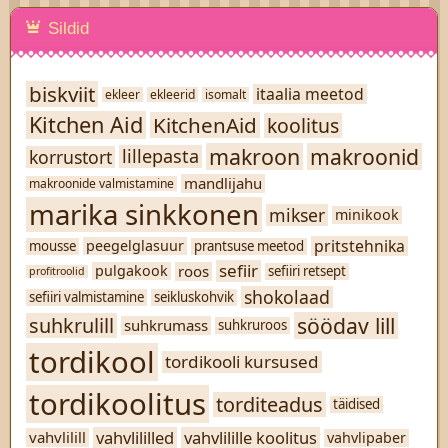
Sildid
biskviit
itaalia meetod
ekleer
ekleerid
isomalt
Kitchen Aid
KitchenAid
koolitus
makroon
makroonid
lillepasta
korrustort
mandlijahu
makroonide valmistamine
marika sinkkonen
mikser
minikook
pritstehnika
peegelglasuur
mousse
prantsuse meetod
sefiir
roos
pulgakook
sefiiri retsept
profitroolid
shokolaad
sefiiri valmistamine
seikluskohvik
söödav lill
suhkrulill
suhkrumass
suhkruroos
tordikool
tordikooli kursused
tordikoolitus
torditeadus
täidised
vahvlililled
vahvlilille koolitus
vahvlilill
vahvlipaber