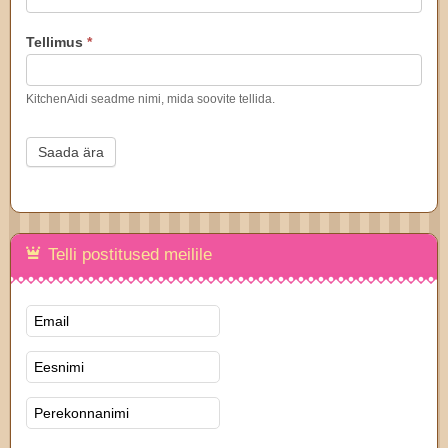
Tellimus
*
KitchenAidi seadme nimi, mida soovite tellida.
Saada ära
Telli postitused meilile