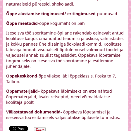
naturaalseid püreesid, shokolaadi.
Õppe alustamise tingimused/ eritingimused
-puuduvad
Õppe meetodid-
õppe kogumaht on 5ah
Iseseisva töö sooritamine-õpilane rakendab eelnevalt antud
koolituse käigus omandatud teadmisi ja oskusi, valmistades
ja kokku pannes ühe disainiga šokolaadikommid. Koolituse
läbiviija hindab visuaalselt õpitulemusel valminud toodet ja
vajadusel annab suulist tagasisidet. Õppekava lõpetamise
tingimuseks on iseseisva töö sooritamine ja esitlemine
juhendajale.
Õppekeskkond
-õpe viiakse läbi õppeklassis, Poska tn 7,
Tallinn.
Õppematerjalid
– õppekava läbimiseks on ette nähtud
õppematerjalid, lisaks retseptid, need võimaldatakse
koolitaja poolt
Väljastatavad dokumendid-
õppekava lõpetamisel ja
iseseisva töö esitamisels väljastatakse õpilasele tunnistus.