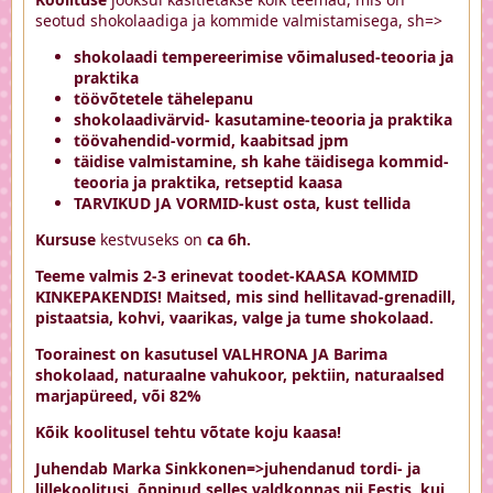
seotud shokolaadiga ja kommide valmistamisega, sh=>
shokolaadi tempereerimise võimalused-teooria ja
praktika
töövõtetele tähelepanu
shokolaadivärvid- kasutamine-teooria ja praktika
töövahendid-vormid, kaabitsad jpm
täidise valmistamine, sh kahe täidisega kommid-
teooria ja praktika, retseptid kaasa
TARVIKUD JA VORMID-kust osta, kust tellida
Kursuse
kestvuseks on
ca 6h.
Teeme valmis 2-3 erinevat toodet-KAASA KOMMID
KINKEPAKENDIS! Maitsed, mis sind hellitavad-grenadill,
pistaatsia, kohvi, vaarikas, valge ja tume shokolaad.
Toorainest on kasutusel VALHRONA JA Barima
shokolaad, naturaalne vahukoor, pektiin, naturaalsed
marjapüreed, või 82%
Kõik koolitusel tehtu võtate koju kaasa!
Juhendab Marka Sinkkonen=>juhendanud tordi- ja
lillekoolitusi, õppinud selles valdkonnas nii Eestis, kui