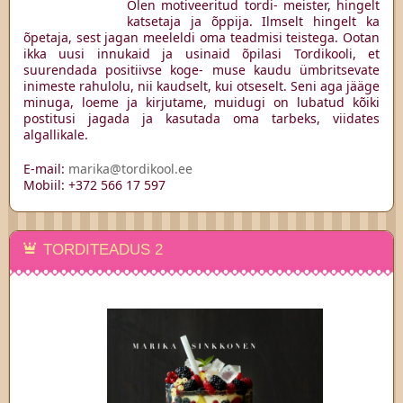
Olen motiveeritud tordi- meister, hingelt
katsetaja ja õppija. Ilmselt hingelt ka
õpetaja, sest jagan meeleldi oma teadmisi teistega. Ootan
ikka uusi innukaid ja usinaid õpilasi Tordikooli, et
suurendada positiivse koge- muse kaudu ümbritsevate
inimeste rahulolu, nii kaudselt, kui otseselt. Seni aga jääge
minuga, loeme ja kirjutame, muidugi on lubatud kõiki
postitusi jagada ja kasutada oma tarbeks, viidates
algallikale.
E-mail:
marika@tordikool.ee
Mobiil: +372 566 17 597
TORDITEADUS 2