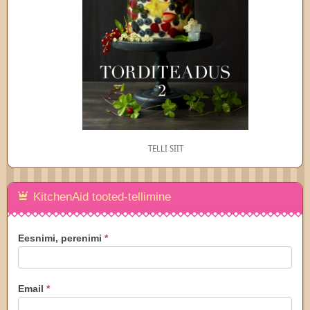
TELLI SIIT
KitchenAid tooted-tellimine
KitchenAid
Eesnimi, perenimi
*
tellimus
Email
*