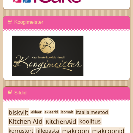
Koogimeister
Sildid
biskviit
itaalia meetod
ekleer
ekleerid
isomalt
Kitchen Aid
KitchenAid
koolitus
makroon
makroonid
lillepasta
korrustort