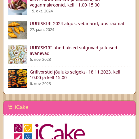
veganmakroonid, kell 11.00-15.00
15. okt. 2024
UUDISKIRI 2024 algus, vebinarid, uus raamat
27. jaan. 2024
UUDISKIRI-ühed uksed sulguvad ja teised
avanevad
6. nov. 2023
Grillvorstid jõuluks selgeks- 18.11.2023, kell
10.00 ja kell 15.00
6. nov. 2023
iCake