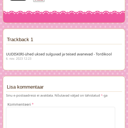
Trackback 1
UUDISKIRI-ühed uksed sulguvad ja teised avanevad - Tordikool
6. nov. 2023 12:23
Lisa kommentaar
Sinu e-postiaadressi ei avaldata.
Nõutavad väljad on tähistatud
*
-ga
Kommenteeri
*