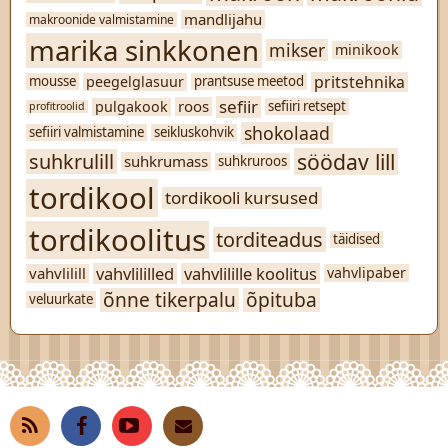
mandlijahu
makroonide valmistamine
marika sinkkonen
mikser
minikook
pritstehnika
peegelglasuur
mousse
prantsuse meetod
sefiir
roos
pulgakook
sefiiri retsept
profitroolid
shokolaad
sefiiri valmistamine
seikluskohvik
söödav lill
suhkrulill
suhkrumass
suhkruroos
tordikool
tordikooli kursused
tordikoolitus
torditeadus
täidised
vahvlililled
vahvlilille koolitus
vahvlilill
vahvlipaber
õnne tikerpalu
õpituba
veluurkate