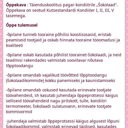
Õppekava
: Täienduskoolitus pagar-kondiitrile „Šokolaad“.
Õppekava on seotud Kutsestandardi Kondiiter I, II, III, V
tasemega.
Õppe tulemusel
-õpilane tunneb tooraine põhilisi koostisosasid, eristab
peamiseid tootjaid ja oskab hinnata tooraine tööomadusi ja
kvaliteeti
-õpilane oskab kasutada põhilist toorainet-šokolaadi, ja neid
teadmisi rakendades valmistab soovitava/ nõutava
lõpptoodangu
-õpilane omandab vajalikud töövõtted lõpptoodangu
(šokolaadikommide) kokku panemiseks ja kaunistamiseks
-õpilane omandab oskused kasutada erinevate tootjate
töövahendeid, sh kasutab juhendaja õppeprotsessi käigus
selliseid töövahendeid nagu pritskott, tulle, kondiitri
termomeeter, šokolaadi sulatusvann, erinevate tootjate
kommivormid
-juhendaja valmistab õppeprotsessi käigus algusest lõpuni
šokolaadikommid, valmistab erinevad täidised, kasutades