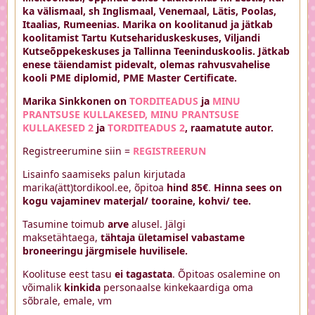
ka välismaal, sh Inglismaal, Venemaal, Lätis, Poolas,
Itaalias, Rumeenias. Marika on koolitanud ja jätkab
koolitamist Tartu Kutsehariduskeskuses, Viljandi
Kutseõppekeskuses ja Tallinna Teeninduskoolis. Jätkab
enese täiendamist pidevalt, olemas rahvusvahelise
kooli PME diplomid, PME Master Certificate.
Marika Sinkkonen on
TORDITEADUS
ja
MINU
PRANTSUSE KULLAKESED,
MINU PRANTSUSE
KULLAKESED 2
ja
TORDITEADUS 2
, raamatute autor.
Registreerumine siin =
REGISTREERUN
Lisainfo saamiseks palun kirjutada
marika(ätt)tordikool.ee, õpitoa
hind 85€
.
Hinna sees on
kogu vajaminev materjal/ tooraine, kohvi/ tee.
Tasumine toimub
arve
alusel. Jälgi
maksetähtaega,
tähtaja ületamisel vabastame
broneeringu järgmisele huvilisele.
Koolituse eest tasu
ei tagastata
. Õpitoas osalemine on
võimalik
kinkida
personaalse kinkekaardiga oma
sõbrale, emale, vm