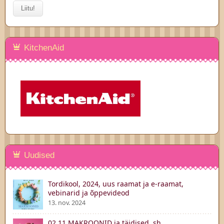
KitchenAid
Uudised
Tordikool, 2024, uus raamat ja e-raamat,
vebinarid ja õppevideod
13. nov. 2024
02.11 MAKROONID ja täidised, sh