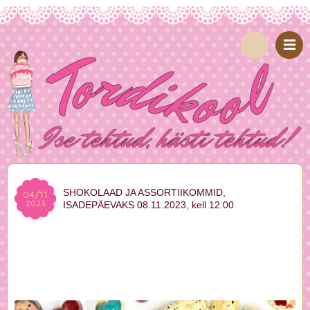
SHOKOLAAD JA ASSORTIIKOMMID,
04/11
2023
ISADEPÄEVAKS 08.11.2023, kell 12.00
Tordikooli õpitoad
|
Uudised
shokolaad
,
shokolaadi tempereerimine
,
šokolaad
,
sokolaadi
tempereerimine
,
tempereerimine
Marika