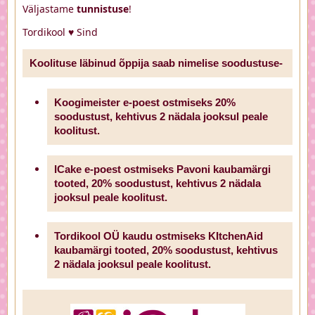
Väljastame
tunnistuse
!
Tordikool ♥ Sind
Koolituse läbinud õppija saab nimelise soodustuse-
Koogimeister e-poest ostmiseks 20%
soodustust, kehtivus 2 nädala jooksul peale
koolitust.
ICake e-poest ostmiseks Pavoni kaubamärgi
tooted, 20% soodustust, kehtivus 2 nädala
jooksul peale koolitust.
Tordikool OÜ kaudu ostmiseks KItchenAid
kaubamärgi tooted, 20% soodustust, kehtivus
2 nädala jooksul peale koolitust.