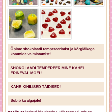
Õpime shokolaadi tempereerimist ja kõrgläikega
kommide valmistamist!
SHOKOLAADI TEMPEREERIMINE KAHEL
ERINEVAL MOEL!
KAHE-KIHILISED TÄIDISED!
Sobib ka algajale!
Koolituse
jooksul käsitletakse kõik teemad, mis on