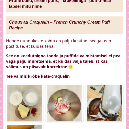
Profitroolid, cream puffs, “krakeliiniga” puffid-heal
lapsel mitu nime
Choux au Craquelin – French Crunchy Cream Puff
Recipe
Nende nunnukeste kohta on palju küsitud, seega teen
postituse, et kuidas teha.
See on keedutaigna toode ja puffide valmistamisel ei pea
väga palju muretsema, et kuidas välja tuleb, st kas
välimus on piisavalt korrektne
Tee valmis krõbe kate-craquelin