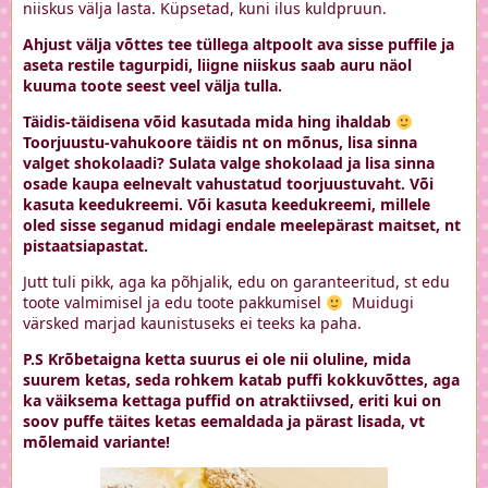
niiskus välja lasta. Küpsetad, kuni ilus kuldpruun.
Ahjust välja võttes tee tüllega altpoolt ava sisse puffile ja
aseta restile tagurpidi, liigne niiskus saab auru näol
kuuma toote seest veel välja tulla.
Täidis-täidisena võid kasutada mida hing ihaldab
Toorjuustu-vahukoore täidis nt on mõnus, lisa sinna
valget shokolaadi? Sulata valge shokolaad ja lisa sinna
osade kaupa eelnevalt vahustatud toorjuustuvaht. Või
kasuta keedukreemi. Või kasuta keedukreemi, millele
oled sisse seganud midagi endale meelepärast maitset, nt
pistaatsiapastat.
Jutt tuli pikk, aga ka põhjalik, edu on garanteeritud, st edu
toote valmimisel ja edu toote pakkumisel
Muidugi
värsked marjad kaunistuseks ei teeks ka paha.
P.S Krõbetaigna ketta suurus ei ole nii oluline, mida
suurem ketas, seda rohkem katab puffi kokkuvõttes, aga
ka väiksema kettaga puffid on atraktiivsed, eriti kui on
soov puffe täites ketas eemaldada ja pärast lisada, vt
mõlemaid variante!