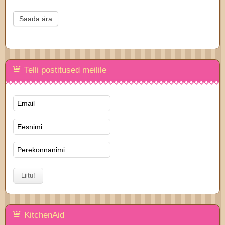
Saada ära
Telli postitused meilile
KitchenAid