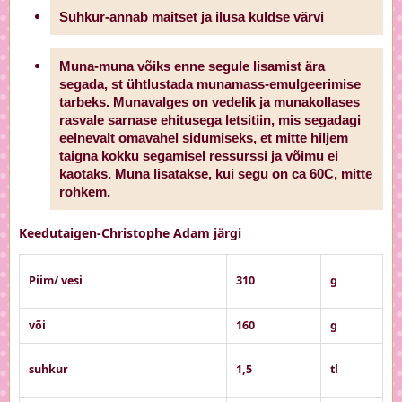
Suhkur-annab maitset ja ilusa kuldse värvi
Muna-muna võiks enne segule lisamist ära
segada, st ühtlustada munamass-emulgeerimise
tarbeks. Munavalges on vedelik ja munakollases
rasvale sarnase ehitusega letsitiin, mis segadagi
eelnevalt omavahel sidumiseks, et mitte hiljem
taigna kokku segamisel ressurssi ja võimu ei
kaotaks. Muna lisatakse, kui segu on ca 60C, mitte
rohkem.
Keedutaigen-Christophe Adam järgi
Piim/ vesi
310
g
või
160
g
suhkur
1,5
tl