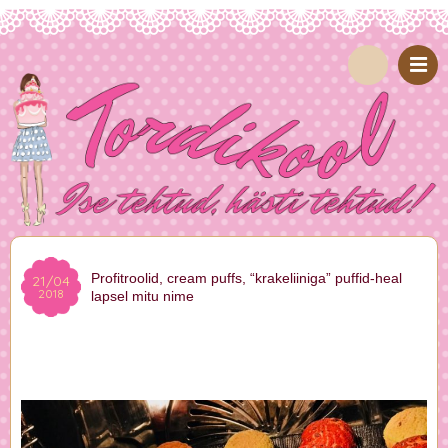
Profitroolid, cream puffs, “krakeliiniga” puffid-heal
21/04
2018
lapsel mitu nime
Retsepte ja õpetusi
|
Uudised
craquelin
,
keedutaigen
,
profitroolid
,
puff
,
puffid
Marika