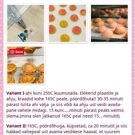
Save
Variant I
-ahi kuni 250C kuumutada. Ekleerid plaadile ja
ahju, kraadid kohe 165C peale, pöördõhuta!! 30-35 minuti
pärast lülita ahi välja ja siis võib ka ahju ust veidi avada-
pane vahele midagi. 15 kuni…..minuti pärast peaks valmis
olema.(mina olen jätkanud 165C peal need 15… minutit).
Variant II
-165C, pöördõhuga, küpsetad, ca 20 minutit ja siis
hakkad vahepeal ust avama veidikese haaval, et suurem