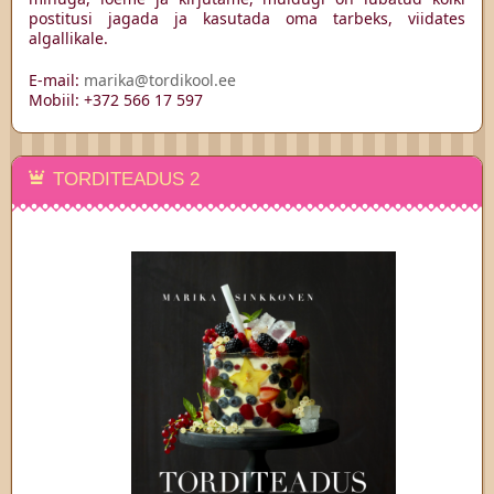
postitusi jagada ja kasutada oma tarbeks, viidates
algallikale.
E-mail:
marika@tordikool.ee
Mobiil: +372 566 17 597
TORDITEADUS 2