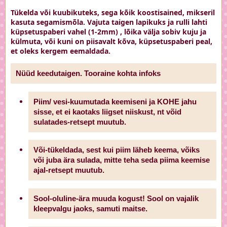
Tükelda või kuubikuteks, sega kõik koostisained, mikseril
kasuta segamismõla. Vajuta taigen lapikuks ja rulli lahti
küpsetuspaberi vahel (1-2mm) , lõika välja sobiv kuju ja
külmuta, või kuni on piisavalt kõva, küpsetuspaberi peal,
et oleks kergem eemaldada.
Nüüd keedutaigen. Tooraine kohta infoks
Piim/ vesi-kuumutada keemiseni ja KOHE jahu
sisse, et ei kaotaks liigset niiskust, nt võid
sulatades-retsept muutub.
Või-tükeldada, sest kui piim läheb keema, võiks
või juba ära sulada, mitte teha seda piima keemise
ajal-retsept muutub.
Sool-oluline-ära muuda kogust! Sool on vajalik
kleepvalgu jaoks, samuti maitse.