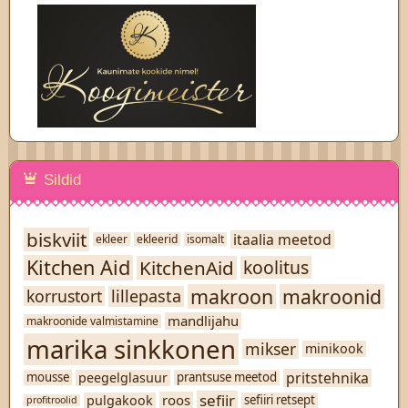
Sildid
biskviit
itaalia meetod
ekleer
ekleerid
isomalt
Kitchen Aid
KitchenAid
koolitus
makroon
makroonid
lillepasta
korrustort
mandlijahu
makroonide valmistamine
marika sinkkonen
mikser
minikook
pritstehnika
peegelglasuur
mousse
prantsuse meetod
sefiir
roos
pulgakook
sefiiri retsept
profitroolid