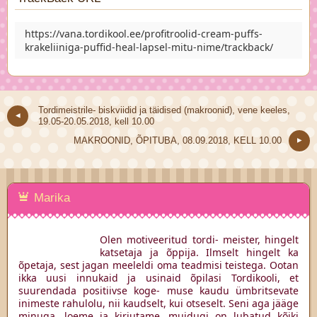
https://vana.tordikool.ee/profitroolid-cream-puffs-
krakeliiniga-puffid-heal-lapsel-mitu-nime/trackback/
Tordimeistrile- biskviidid ja täidised (makroonid), vene keeles,
19.05-20.05.2018, kell 10.00
MAKROONID, ÕPITUBA, 08.09.2018, KELL 10.00
Marika
Olen motiveeritud tordi- meister, hingelt
katsetaja ja õppija. Ilmselt hingelt ka
õpetaja, sest jagan meeleldi oma teadmisi teistega. Ootan
ikka uusi innukaid ja usinaid õpilasi Tordikooli, et
suurendada positiivse koge- muse kaudu ümbritsevate
inimeste rahulolu, nii kaudselt, kui otseselt. Seni aga jääge
minuga, loeme ja kirjutame, muidugi on lubatud kõiki