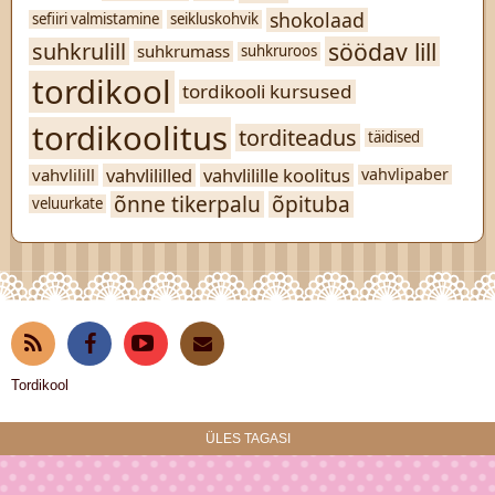
shokolaad
sefiiri valmistamine
seikluskohvik
söödav lill
suhkrulill
suhkrumass
suhkruroos
tordikool
tordikooli kursused
tordikoolitus
torditeadus
täidised
vahvlililled
vahvlilille koolitus
vahvlilill
vahvlipaber
õnne tikerpalu
õpituba
veluurkate
RSS
Fac
You
Kont
Tordikool
ebo
Tub
akte
ÜLES TAGASI
ok
e
eru