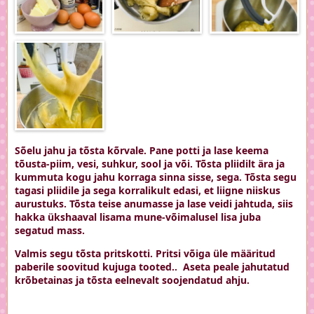
Sõelu jahu ja tõsta kõrvale. Pane potti ja lase keema
tõusta-piim, vesi, suhkur, sool ja või. Tõsta pliidilt ära ja
kummuta kogu jahu korraga sinna sisse, sega. Tõsta segu
tagasi pliidile ja sega korralikult edasi, et liigne niiskus
aurustuks. Tõsta teise anumasse ja lase veidi jahtuda, siis
hakka ükshaaval lisama mune-võimalusel lisa juba
segatud mass.
Valmis segu tõsta pritskotti. Pritsi võiga üle määritud
paberile soovitud kujuga tooted.. Aseta peale jahutatud
krõbetainas ja tõsta eelnevalt soojendatud ahju.