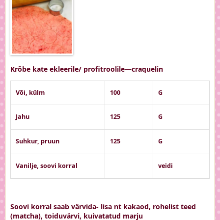
Krõbe kate ekleerile/ profitroolile
—
craquelin
Või, külm
100
G
Jahu
125
G
Suhkur, pruun
125
G
Vanilje, soovi korral
veidi
Soovi korral saab värvida- lisa nt kakaod, rohelist teed
(matcha), toiduvärvi, kuivatatud marju