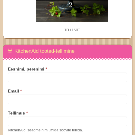
TELLI SIIT
KitchenAid tooted-tellimine
KitchenAid
Eesnimi, perenimi
*
tellimus
Email
*
Tellimus
*
KitchenAidi seadme nimi, mida soovite tellida.