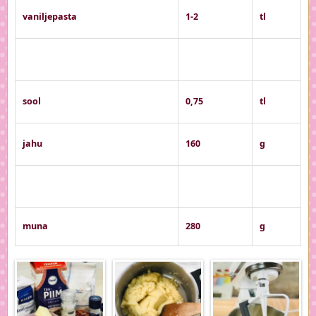
vaniljepasta
1-2
tl
sool
0,75
tl
jahu
160
g
muna
280
g