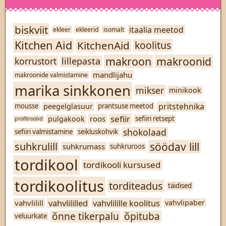
biskviit
itaalia meetod
ekleer
ekleerid
isomalt
Kitchen Aid
KitchenAid
koolitus
makroon
makroonid
lillepasta
korrustort
mandlijahu
makroonide valmistamine
marika sinkkonen
mikser
minikook
pritstehnika
peegelglasuur
mousse
prantsuse meetod
sefiir
roos
pulgakook
sefiiri retsept
profitroolid
shokolaad
sefiiri valmistamine
seikluskohvik
söödav lill
suhkrulill
suhkrumass
suhkruroos
tordikool
tordikooli kursused
tordikoolitus
torditeadus
täidised
vahvlililled
vahvlilille koolitus
vahvlilill
vahvlipaber
õnne tikerpalu
õpituba
veluurkate