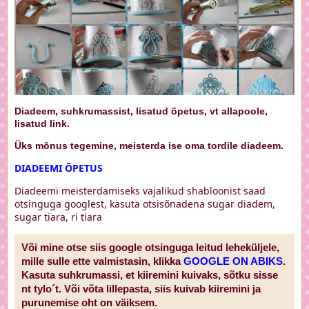
Diadeem, suhkrumassist, lisatud õpetus, vt allapoole,
lisatud link.
Üks mõnus tegemine, meisterda ise oma tordile diadeem.
DIADEEMI ÕPETUS
Diadeemi meisterdamiseks vajalikud shabloonist saad
otsinguga googlest, kasuta otsisõnadena sugar diadem,
sugar tiara, ri tiara
Või mine otse siis google otsinguga leitud leheküljele,
mille sulle ette valmistasin, klikka
GOOGLE ON ABIKS
.
Kasuta suhkrumassi, et kiiremini kuivaks, sõtku sisse
nt tylo´t. Või võta lillepasta, siis kuivab kiiremini ja
purunemise oht on väiksem.