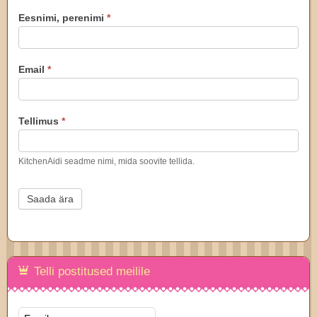
KitchenAid
Eesnimi, perenimi
*
tellimus
Email
*
Tellimus
*
KitchenAidi seadme nimi, mida soovite tellida.
Saada ära
Telli postitused meilile