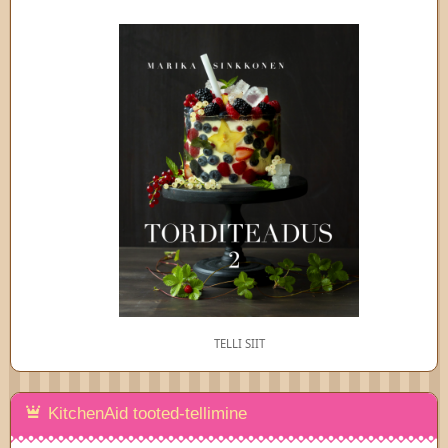
TELLI SIIT
KitchenAid tooted-tellimine