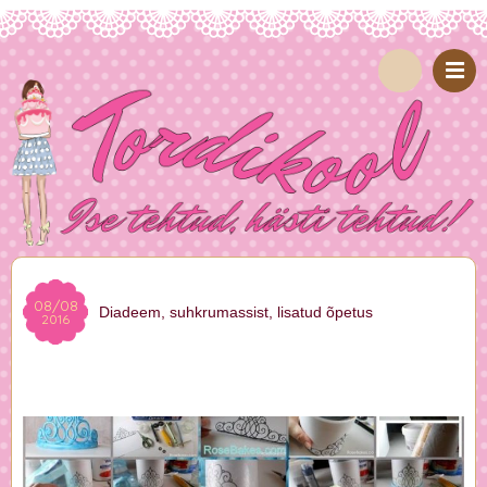
08/08
Diadeem, suhkrumassist, lisatud õpetus
2016
Siit ja sealt, ilma pealt
|
Uudised
diadeem
,
tiaara
Marika