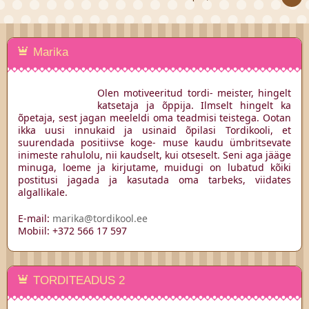
Marika
Olen motiveeritud tordi- meister, hingelt
katsetaja ja õppija. Ilmselt hingelt ka
õpetaja, sest jagan meeleldi oma teadmisi teistega. Ootan
ikka uusi innukaid ja usinaid õpilasi Tordikooli, et
suurendada positiivse koge- muse kaudu ümbritsevate
inimeste rahulolu, nii kaudselt, kui otseselt. Seni aga jääge
minuga, loeme ja kirjutame, muidugi on lubatud kõiki
postitusi jagada ja kasutada oma tarbeks, viidates
algallikale.
E-mail:
marika@tordikool.ee
Mobiil: +372 566 17 597
TORDITEADUS 2