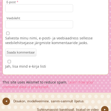
E-post
*
Veebileht
Salvesta minu nimi, e-posti- ja veebiaadress sellesse
veebilehitsejasse järgmiste kommentaaride jaoks.
Jah, lisa mind e-kirja listi
This site uses Akismet to reduce spam.
Learn how your
comment data is processed.
Draakon, modelleerimine, samm-sammult õpetus
Suhkrumassist barokkpall, lisatud on video