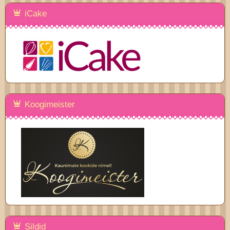
iCake
Koogimeister
Sildid