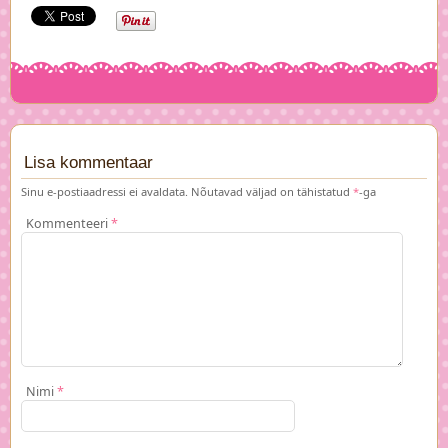
Lisa kommentaar
Sinu e-postiaadressi ei avaldata.
Nõutavad väljad on tähistatud
*
-ga
Kommenteeri
*
Nimi
*